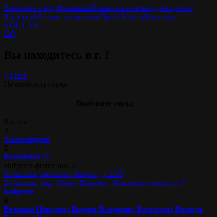
Выберите город
Франшиза
Вакансии в команду
Академия
Барберов
Магазин косметики
Прайс
Услуги
Контакты
YOUT
VK
GO
Вы находитесь в г.
?
Да
Нет
Не выбирать город
Выберите город
Россия
А
Александров
Б
Балашиха
(2)
Найдено филиалов: 2
Балашиха, проспект Ленина, д. 23/5
Балашиха, мкр. Новое Павлино, Косинское шоссе, д. 7
Боброво
В
Великий Новгород
Видное
Владимир
Волгоград
Вологда