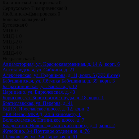
Калининско-Солнцевская
0
Серпуховско-Тимирязевская
0
Люблинско-Дмитровская
0
Большая кольцевая
0
Бутовская
0
МЦК
0
МЦД-1
0
МЦД-2
0
МЦД-3
0
МЦД-4
0
Некрасовская
0
Авиамоторная, ул. Красноказарменная, д. 14 А, корп. 6
Автозаводская, ул. Сайкина, д. 21
Алексеевская, ул. Годовикова, д. 11, корп. 5 (ЖК iLove)
Бабушкинская, ул. Лётчика Бабушкина, д. 39, корп. 3
Багратионовская, ул. Барклая, д. 12
Царицыно, ул. Бирюлевская, д. 43
Борисово, ул. Борисовские пруды, д. 18, корп. 1
Братиславская, ул. Перерва, д. 41
ВДНХ, Ярославское шоссе, д. 12, корп. 2
ТРК Вегас, МКАД, 24-й километр, 1
Волоколамская, Пятницкое шоссе, д. 7
Владыкино, Нововладыкинский проезд, д. 1, корп. 2
Жулебино, 3-е Почтовое отделение, д. 76
Щелковская, ул. 3-я Парковая, д. 61