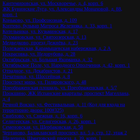
Кантемировская, ул. Москворечье, д. 4, корп. 6
ЖК Бунинские Луга, ул. Александры Монаховой, д. 88,
корп. 1
Коньково, ул. Профсоюзная, д. 109
Коптево, бульвар Матроса Железняка, д. 33, корп. 1
Котельники, ул. Кузьминская, д. 17
Лухмановская, ул. Святоозерская, д. 13
Медведково, проезд Дежнёва, д. 23
Полежаевская, Карамышевская набережная, д. 2 А
Некрасовка, ул. Недорубова, д. 28
Октябрьская, ул. Большая Якиманка, д. 32
Октябрьское Поле, ул. Народного Ополчения, д. 42, корп. 1
Отрадное, ул. Декабристов, д. 21
Печатники, ул. Шоссейная, д. 8
Проспект мира, ул. Гиляровского, д. 48
Преображенская площадь, ул. Преображенская, д. 5/7
Прокшино, ЖК Испанские кварталы, проспект Магеллана,
д. 4
Речной Вокзал, ул. Фестивальная, д. 11 (Код для входа на
территорию двора: 100#325)
Свиблово, ул. Снежная, д. 16, корп. 6
Селигерская, ул. Селигерская, д. 26, корп. 1
Семеновская, ул. Щербаковская, д. 58
Чертаново, Балаклавский проспект, вл. 5 а, стр. 12, этаж 2
Шелепиха, Шмитовский проезд, д. 39, корп. 1