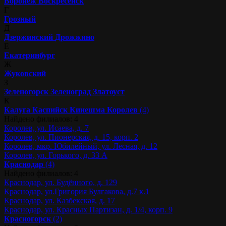
Воронеж
Воскресенск
Г
Грозный
Д
Дзержинский
Дрожжино
Е
Екатеринбург
Ж
Жуковский
З
Зеленогорск
Зеленоград
Златоуст
К
Калуга
Каспийск
Кинешма
Королев
(4)
Найдено филиалов: 4
Королев, ул. Исаева, д. 7
Королев, ул. Пионерская, д. 15, корп. 2
Королев, мкр. Юбилейный, ул. Лесная, д. 12
Королев, ул. Горького, д. 33 А
Краснодар
(4)
Найдено филиалов: 4
Краснодар, ул. Будённого, д. 129
Краснодар, ул.Григория Булгакова, д.7 к.1
Краснодар, ул. Казбекская, д. 17
Краснодар, ул. Красных Партизан, д. 1/4, корп. 9
Красногорск
(2)