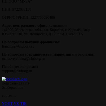
ИП:
ООО "МУЗА"
ИНН:
9722032150
ОГРН/ОГРНИП:
1227700696486
Адрес центрального офиса компании:
141090, Московская обл., г.о. Королёв, г. Королёв, мкр.
Юбилейный, ул. Ленинская, д.12, пом.9, комн. 1А.
По вопросам покупки франшизы:
franchise@cluborg.ru
По вопросам сотрудничества, маркетинга и рекламы:
maria.verebkina@cluborg.ru
По общим вопросам:
support@cluborg.ru
федеральная сеть
барбершопов
соцсети:
YOUT
VK
TIK