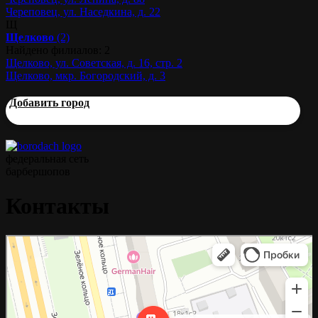
Череповец, ул. Наседкина, д. 22
Щ
Щелково
(2)
Найдено филиалов: 2
Щелково, ул. Советская, д. 16, стр. 2
Щелково, мкр. Богородский, д. 3
Добавить город
федеральная сеть
барбершопов
Контакты