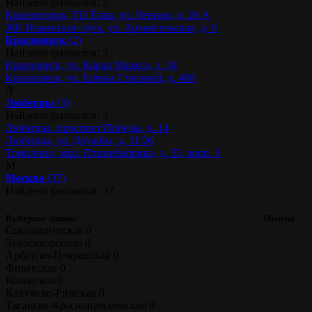
Найдено филиалов: 2
Красногорск, ТЦ Ёлка, ул. Ленина, д. 26 А
ЖК Ильинские луга, ул. Архангельская, д. 6
Красноярск
(2)
Найдено филиалов: 2
Красноярск, ул. Карла Маркса, д. 34
Красноярск, ул. Елены Стасовой, д. 48б
Л
Люберцы
(3)
Найдено филиалов: 3
Люберцы, проспект Победы, д. 14
Люберцы, ул. Дружбы, д. 11/26
Томилино, мкр. Птицефабрика, д. 35, корп. 3
М
Москва
(37)
Найдено филиалов: 37
Выберите линию:
Отмена
Сокольническая
0
Замоскворецкая
0
Арбатско-Покровская
0
Филёвская
0
Кольцевая
0
Калужско-Рижская
0
Таганско-Краснопресненская
0